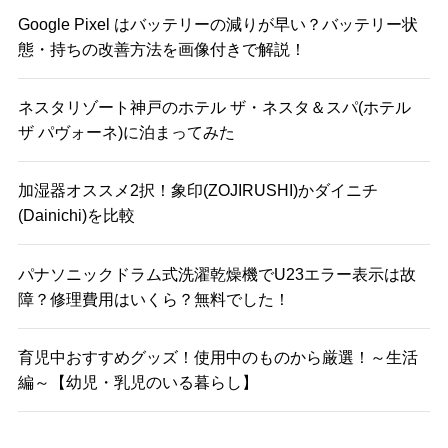
Google Pixel はバッテリーの減りが早い？バッテリー状
態・持ちの改善方法を画像付きで解説！
ネスタリゾート神戸のホテル ザ・ネスタ＆スパ(ホテル
ザ パヴォーネ)に泊まってみた
加湿器オススメ2択！象印(ZOJIRUSHI)かダイニチ
(Dainichi)を比較
パナソニックドラム式洗濯乾燥機でU23エラー表示は故
障？修理費用はいくら？無料でした！
育児中おすすめグッズ！使用中のものから厳選！～生活
編～【幼児・乳児のいる暮らし】