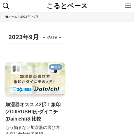
こるとベース
ホーム
2023年
9月
2023年9月
– date –
家電
加湿器オススメ2択！象印
(ZOJIRUSHI)かダイニチ
(Dainichi)を比較
もう悩まない加湿器の選び方！
用途に合わせて象印