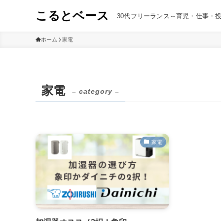
こるとベース
30代フリーランス～育児・仕事・
ホーム
家電
家電
– category –
家電