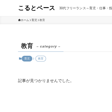
こるとベース
30代フリーランス～育児・仕事・
ホーム
育児
教育
教育
– category –
育児
教育
記事が見つかりませんでした。