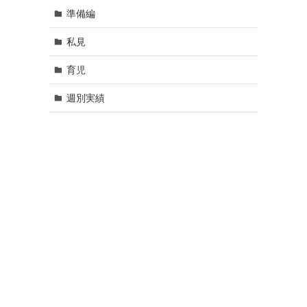
準備編
私見
育児
週別実績