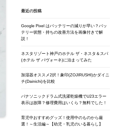
最近の投稿
Google Pixel はバッテリーの減りが早い？バッ
テリー状態・持ちの改善方法を画像付きで解
説！
ネスタリゾート神戸のホテル ザ・ネスタ＆スパ
(ホテル ザ パヴォーネ)に泊まってみた
加湿器オススメ2択！象印(ZOJIRUSHI)かダイニ
チ(Dainichi)を比較
パナソニックドラム式洗濯乾燥機でU23エラー
表示は故障？修理費用はいくら？無料でした！
育児中おすすめグッズ！使用中のものから厳
選！～生活編～【幼児・乳児のいる暮らし】