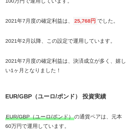
100万円で運用しています。
2021年7月度の確定利益は、
25,768円
でした。
2021年2月以降、この設定で運用しています。
2021年7月度の確定利益は、決済成立が多く、嬉し
い1ヶ月となりました！
EUR/GBP（ユーロ/ポンド） 投資実績
EUR/GBP（ユーロ/ポンド）
の通貨ペアは、元本
60万円で運用しています。