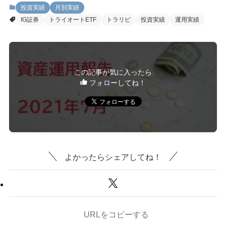
投資実績
月別実績
IG証券
トライオートETF
トラリピ
投資実績
運用実績
この記事が気に入ったら
フォローしてね！
よかったらシェアしてね！
URLをコピーする