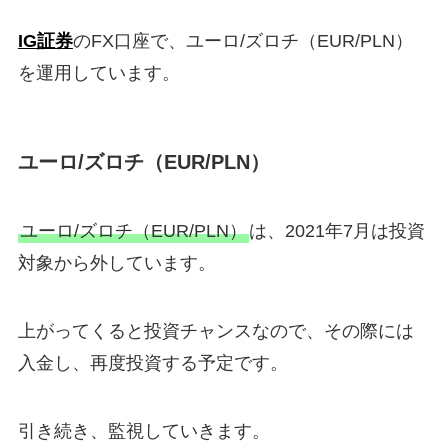
IG証券
のFX口座で、ユーロ/ズロチ（EUR/PLN）
を運用しています。
ユーロ/ズロチ（EUR/PLN）
ユーロ/ズロチ（EUR/PLN）
は、2021年7月は投資
対象から外しています。
上がってくると投資チャンスなので、その際には
入金し、再度投資する予定です。
引き続き、監視していきます。