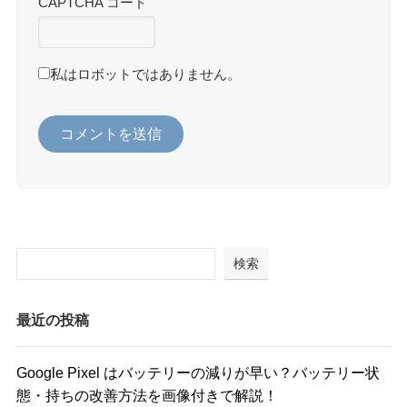
CAPTCHA コード
私はロボットではありません。
検索
最近の投稿
Google Pixel はバッテリーの減りが早い？バッテリー状
態・持ちの改善方法を画像付きで解説！