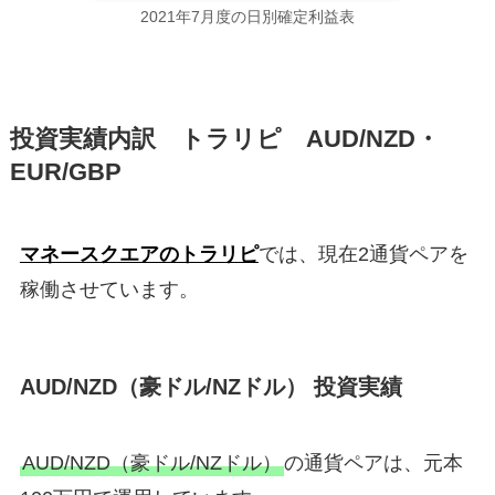
2021年7月度の日別確定利益表
投資実績内訳 トラリピ AUD/NZD・
EUR/GBP
マネースクエアのトラリピ
では、現在2通貨ペアを
稼働させています。
AUD/NZD（豪ドル/NZドル） 投資実績
AUD/NZD（豪ドル/NZドル）
の通貨ペアは、元本