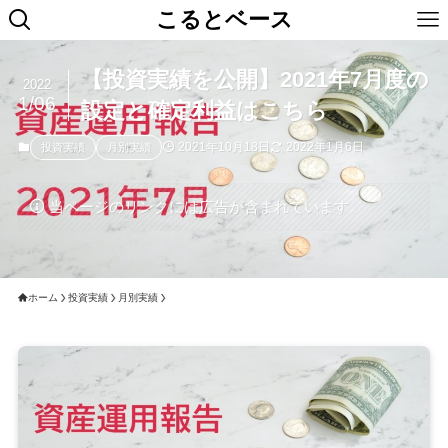
こるとベース
【投資実績を公開】2021年7月度の
2022
1/06
設定と確定利益はこちら
2021年10月18日
2022年1月6日
投資実績
月別実績
当ページのリンクには広告が含まれています。
ホーム
投資実績
月別実績