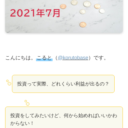
こんにちは。
こると
（
@korutobase
）です。
投資って実際、どれくらい利益が出るの？
投資をしてみたいけど、何から始めればいいかわ
からない！