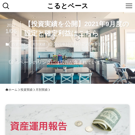
こるとベース
【投資実績を公開】2021年9月度の
2022
1/06
設定と確定利益はこちら
2021年10月13日
2022年1月6日
投資実績
月別実績
当ページのリンクには広告が含まれています。
ホーム
投資実績
月別実績